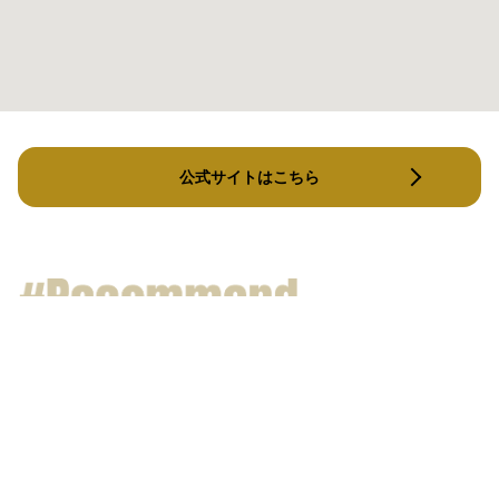
公式サイトはこちら
メルメイク西新店
recre