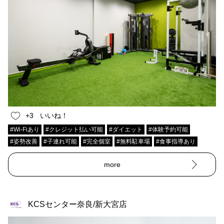
+3
いいね！
#Wi-Fiあり
#クレジット払い可能
#ダイエット
#体験予約可能
#姿勢改善
#子連れ可能
#完全個室
#無料駐車場
#食事指導あり
more
KCSセンター奈良/新大宮店