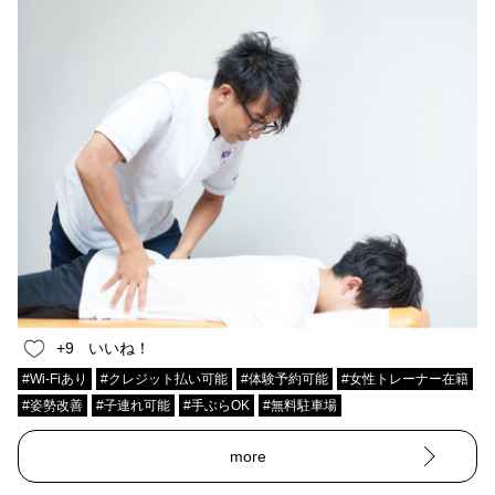
+9
いいね！
#Wi-Fiあり
#クレジット払い可能
#体験予約可能
#女性トレーナー在籍
#姿勢改善
#子連れ可能
#手ぶらOK
#無料駐車場
more