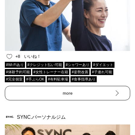
+8
いいね！
#Wi-Fiあり
#クレジット払い可能
#シャワーあり
#ダイエット
#体験予約可能
#女性トレーナー在籍
#姿勢改善
#子連れ可能
#完全個室
#手ぶらOK
#有料駐車場
#食事指導あり
more
SYNC.パーソナルジム