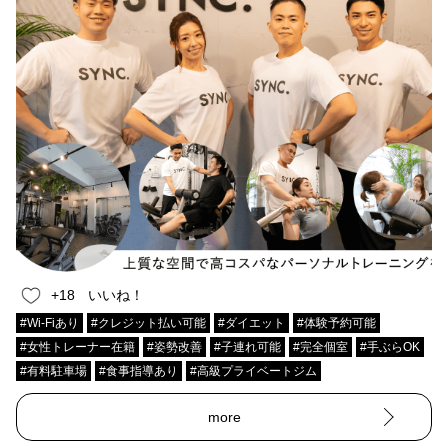
+18
いいね！
#Wi-Fiあり
#クレジット払い可能
#ダイエット
#体験予約可能
#女性トレーナー在籍
#姿勢改善
#子連れ可能
#完全個室
#手ぶらOK
#有料駐車場
#食事指導あり
#高級プライベートジム
more