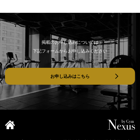
送
り
掲載のお申し込みについては
下記フォームからお申し込みください
お申し込みはこちら