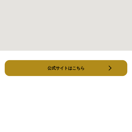
公式サイトはこちら
メルメイク西新店
recre