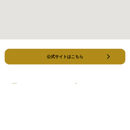
公式サイトはこちら
メルメイク新横浜店
TAGO