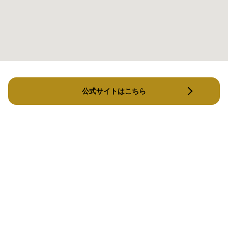
公式サイトはこちら
ANCHOR（アンカー）
マジ